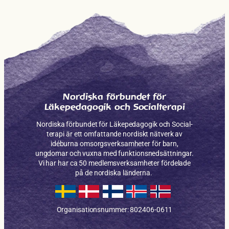
Nordiska förbundet för
Läkepedagogik och Socialterapi
Nordiska förbundet för Läkepe­dagogik och Social­
terapi är ett omfattande nordiskt nätverk av
idéburna omsorgs­verksam­heter för barn,
ungdomar och vuxna med funktions­nedsättningar.
Vi har har ca 50 medlems­verksamheter fördelade
på de nordiska länderna.
Organisationsnummer: 802406-0611