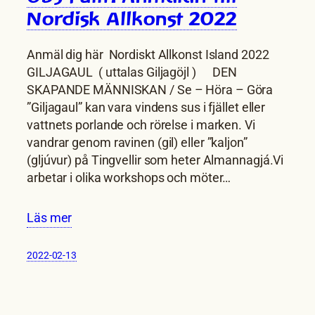
Nordisk Allkonst 2022
Anmäl dig här Nordiskt Allkonst Island 2022
GILJAGAUL ( uttalas Giljagöjl ) DEN
SKAPANDE MÄNNISKAN / Se – Höra – Göra
”Giljagaul” kan vara vindens sus i fjället eller
vattnets porlande och rörelse i marken. Vi
vandrar genom ravinen (gil) eller ”kaljon”
(gljúvur) på Tingvellir som heter Almannagjá.Vi
arbetar i olika workshops och möter…
Läs mer
2022-02-13