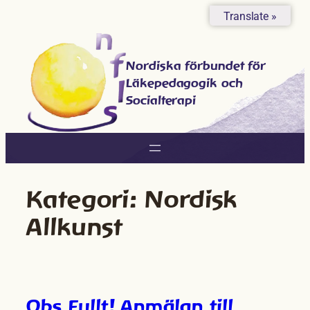
Hoppa
Translate »
till
innehåll
Nordiska förbundet för
Läkepedagogik och
Socialterapi
Kategori:
Nordisk
Allkunst
Obs Fullt! Anmälan till