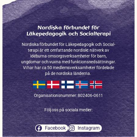
Nordiska förbundet för
Läkepedagogik och Socialterapi
Nordiska förbundet för Läkepe­dagogik och Social­
terapi är ett omfattande nordiskt nätverk av
idéburna omsorgs­verksam­heter för barn,
ungdomar och vuxna med funktions­nedsättningar.
Vi har har ca 50 medlems­verksamheter fördelade
på de nordiska länderna.
Organisationsnummer: 802406-0611
Följ oss på sociala medier:
Facebook
Instagram