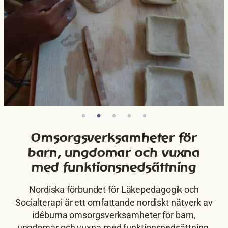
Omsorgs­verk­sam­heter för
barn, ungdomar och vuxna
med funktions­ned­sättning
Nordiska förbundet för Läkepedagogik och
Socialterapi är ett omfattande nordiskt nätverk av
idéburna omsorgs­­verksam­­heter för barn,