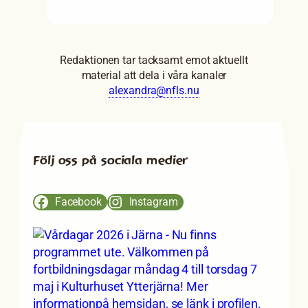
till
Vårdagar
kulturö
2025
vid
Redaktionen tar tacksamt emot aktuellt
Fuglsøcentret
material att dela i våra kanaler
i
alexandra@nfls.nu
Danmark!
Se
rapport
och
Följ oss på sociala medier
bilder!
Facebook
Instagram