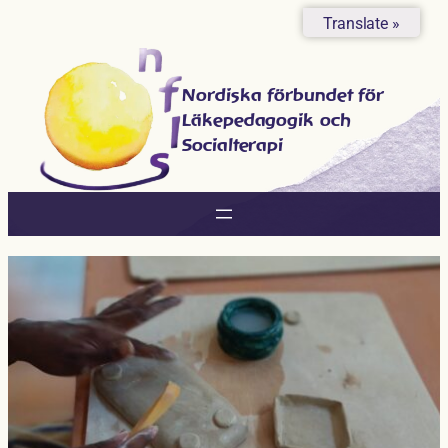
Hoppa
Translate »
till
innehåll
Nordiska förbundet för
Läkepedagogik och
Socialterapi