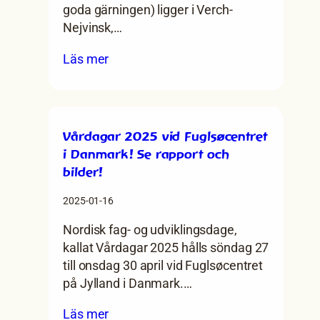
goda gärningen) ligger i Verch-
Nejvinsk,…
:
Läs mer
”När
du
känner
värme
Vårdagar 2025 vid Fuglsøcentret
i
i Danmark! Se rapport och
ditt
bilder!
hjärta
då
2025-01-16
minns
Nordisk fag- og udviklingsdage,
du
kallat Vårdagar 2025 hålls söndag 27
oss”
till onsdag 30 april vid Fuglsøcentret
från
på Jylland i Danmark.…
social
isolering
:
Läs mer