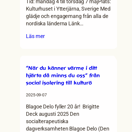
Tid: måndag 4 till torsdag 7 majPlats:
Kulturhuset i Ytterjärna, Sverige Med
glädje och engagemang från alla de
nordiska länderna Länk…
:
Läs mer
Vårdagar
2026
i
Järna
”När du känner värme i ditt
hjärta då minns du oss” från
social isolering till kulturö
2025-09-07
Blagoe Delo fyller 20 år! Brigitte
Deck augusti 2025 Den
socialterapeutiska
dagverksamheten Blagoe Delo (Den