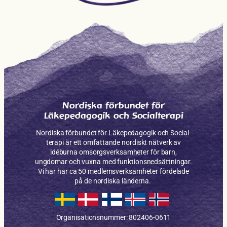
Nordiska förbundet för
Läkepedagogik och Socialterapi
Nordiska förbundet för Läkepe­dagogik och Social­
terapi är ett omfattande nordiskt nätverk av
idéburna omsorgs­verksam­heter för barn,
ungdomar och vuxna med funktions­nedsättningar.
Vi har har ca 50 medlems­verksamheter fördelade
på de nordiska länderna.
Organisationsnummer: 802406-0611