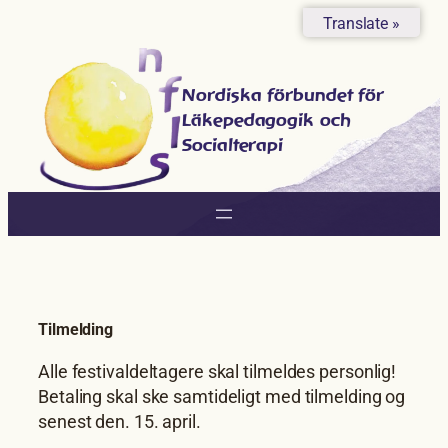
Hoppa
Translate »
till
innehåll
Nordiska förbundet för
Läkepedagogik och
Socialterapi
Tilmelding
Alle festivaldeltagere skal tilmeldes personlig!
Betaling skal ske samtideligt med tilmelding og
senest den. 15. april.