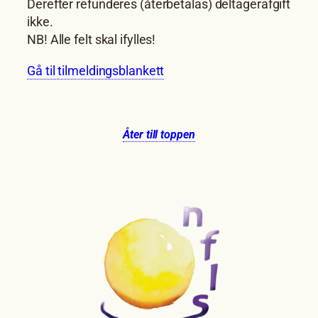
Derefter refunderes (återbetalas) deltagerafgift
ikke.
NB! Alle felt skal ifylles!
Gå til tilmeldingsblankett
Åter till toppen