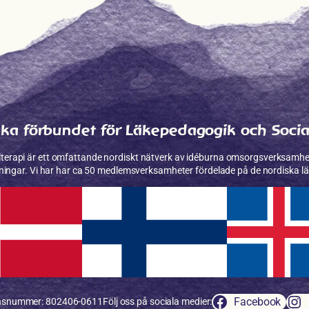
ka förbundet för Läkepedagogik och Socia
­terapi är ett omfattande nordiskt nätverk av idéburna omsorgs­verksam­
ningar. Vi har har ca 50 medlems­verksamheter fördelade på de nordiska l
Facebook
onsnummer: 802406-0611
Följ oss på sociala medier: