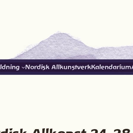
ildning
Nordisk Allkunstverk
Kalendarium