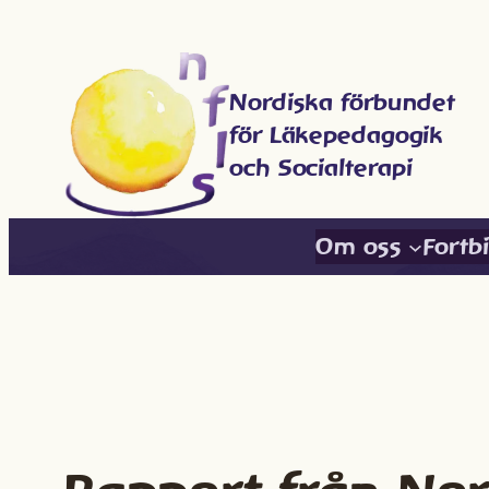
Hoppa
till
innehåll
Nordiska förbundet
för Läkepedagogik
och Socialterapi
Om oss
Fortb