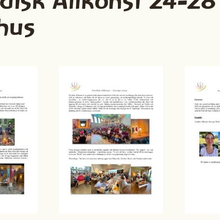
disk Allkonst 24-28 
rhus