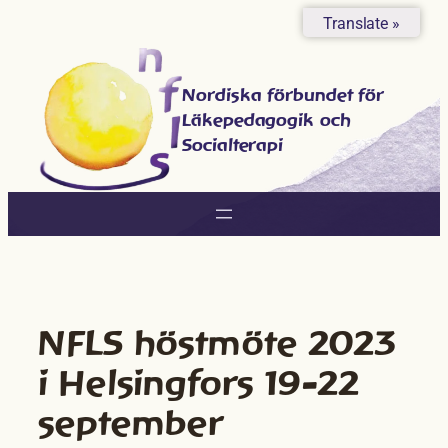
Hoppa
Translate »
till
innehåll
Nordiska förbundet för
Läkepedagogik och
Socialterapi
NFLS höstmöte 2023
i Helsingfors 19-22
september