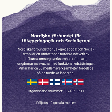
Nordiska förbundet för
Läkepedagogik och Socialterapi
Nordiska förbundet för Läkepe­dagogik och Social­
terapi är ett omfattande nordiskt nätverk av
idéburna omsorgs­verksam­heter för barn,
ungdomar och vuxna med funktions­nedsättningar.
Vi har har ca 50 medlems­verksamheter fördelade
på de nordiska länderna.
Organisationsnummer: 802406-0611
Följ oss på sociala medier: