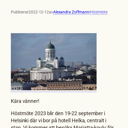
Publicerat
2022-12-12
av
Alexandra Zoffmann
i
Höstmöte
Kära vänner!
Höstmöte 2023 blir den 19-22 september i
Helsinki där vi bor på hotell Helka, centralt i
stan. Vi kommer att besöka Marjatta-koulu för