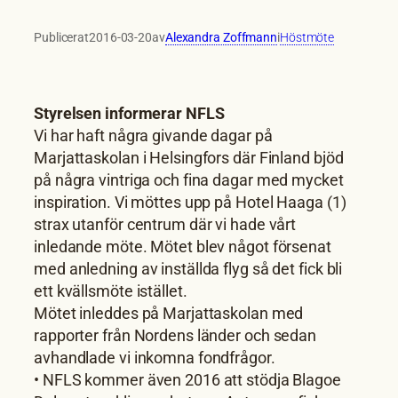
Publicerat
2016-03-20
av
Alexandra Zoffmann
i
Höstmöte
Styrelsen informerar NFLS
Vi har haft några givande dagar på
Marjattaskolan i Helsingfors där Finland bjöd
på några vintriga och fina dagar med mycket
inspiration. Vi möttes upp på Hotel Haaga (1)
strax utanför centrum där vi hade vårt
inledande möte. Mötet blev något försenat
med anledning av inställda flyg så det fick bli
ett kvällsmöte istället.
Mötet inleddes på Marjattaskolan med
rapporter från Nordens länder och sedan
avhandlade vi inkomna fondfrågor.
• NFLS kommer även 2016 att stödja Blagoe