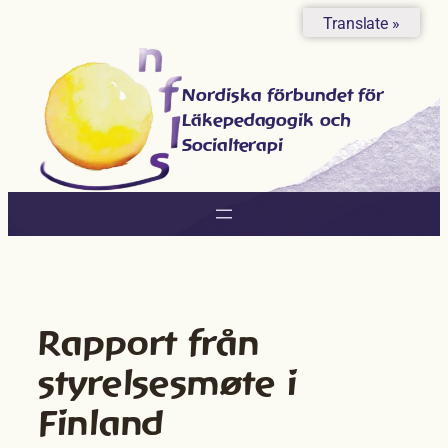
Hoppa
Translate »
till
innehåll
Nordiska förbundet för
Läkepedagogik och
Socialterapi
Rapport från
styrelsesmøte i
Finland