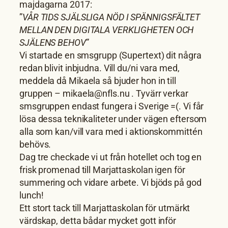
majdagarna 2017:
”
VÅR TIDS SJÄLSLIGA NÖD I SPÄNNIGSFÄLTET
MELLAN DEN DIGITALA VERKLIGHETEN OCH
SJÄLENS BEHOV
”
Vi startade en smsgrupp (Supertext) dit några
redan blivit inbjudna. Vill du/ni vara med,
meddela då Mikaela så bjuder hon in till
gruppen – mikaela@nfls.nu . Tyvärr verkar
smsgruppen endast fungera i Sverige =(. Vi får
lösa dessa teknikaliteter under vägen eftersom
alla som kan/vill vara med i aktionskommittén
behövs.
Dag tre checkade vi ut från hotellet och tog en
frisk promenad till Marjattaskolan igen för
summering och vidare arbete. Vi bjöds på god
lunch!
Ett stort tack till Marjattaskolan för utmärkt
värdskap, detta bådar mycket gott inför