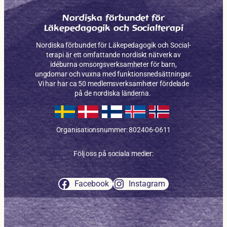
Nordiska förbundet för
Läkepedagogik och Socialterapi
Nordiska förbundet för Läkepe­dagogik och Social­
terapi är ett omfattande nordiskt nätverk av
idéburna omsorgs­verksam­heter för barn,
ungdomar och vuxna med funktions­nedsättningar.
Vi har har ca 50 medlems­verksamheter fördelade
på de nordiska länderna.
Organisationsnummer: 802406-0611
Följ oss på sociala medier:
Facebook
Instagram