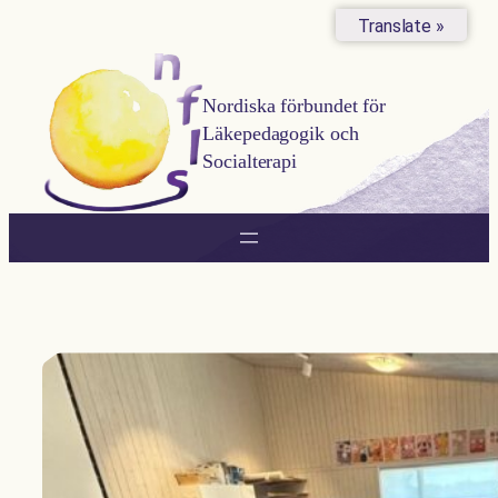
Hoppa
Translate »
till
innehåll
Nordiska förbundet för
Läkepedagogik och
Socialterapi