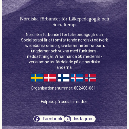
Nordiska förbundet för Läkepedagogik och
Socialterapi
Nordiska förbundet för Läkepe­dagogik och
Social­terapi är ett omfattande nordiskt nätverk
av idéburna omsorgs­verksam­heter för barn,
ungdomar och vuxna med funktions­
nedsättningar. Vi har har ca 50 medlems­
verksamheter fördelade på de nordiska
länderna.
Organisationsnummer: 802406-0611
Följ oss på sociala medier:
Facebook
Instagram